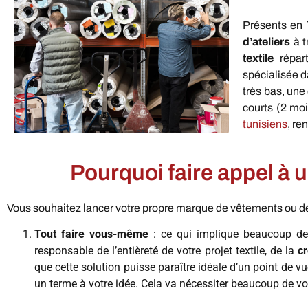
Présents en 
d’ateliers
à t
textile
répar
spécialisée d
très bas, une
courts (2 mo
tunisiens
, re
Pourquoi faire appel à u
Vous souhaitez lancer votre propre marque de vêtements ou dé
Tout faire vous-même
: ce qui implique beaucoup de t
responsable de l’entièreté de votre projet textile, de la
c
que cette solution puisse paraître idéale d’un point de v
un terme à votre idée. Cela va nécessiter beaucoup de vo