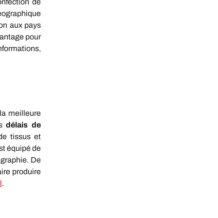
onfection de
éographique
on aux pays
vantage pour
nformations,
la meilleure
es
délais de
e tissus et
est équipé de
igraphie. De
ire produire
l
.