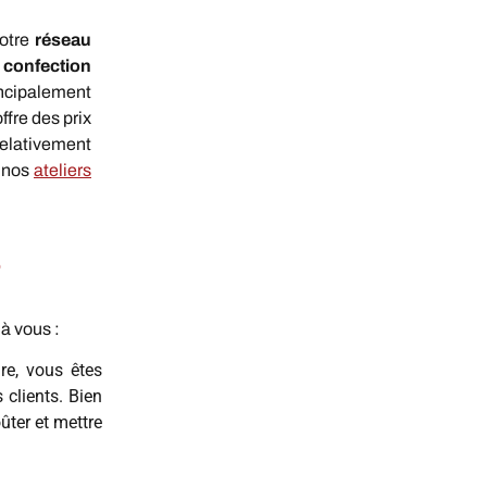
notre
réseau
 confection
ncipalement
offre des prix
 relativement
 nos
ateliers
?
à vous :
re, vous êtes
 clients. Bien
ûter et mettre