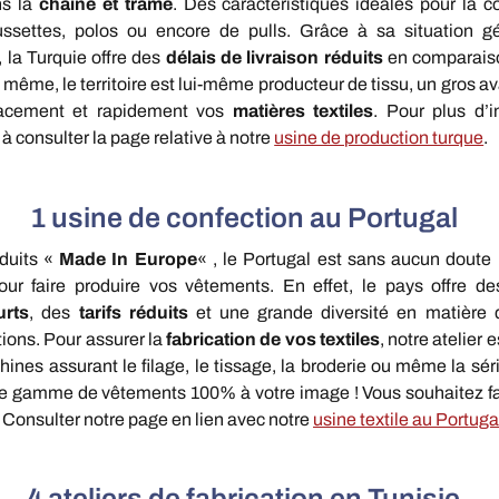
s la
chaîne et trame
. Des caractéristiques idéales pour la c
ssettes, polos ou encore de pulls. Grâce à sa situation g
 la Turquie offre des
délais de livraison réduits
en comparais
 même, le territoire est lui-même producteur de tissu, un gros a
icacement et rapidement vos
matières textiles
. Pour plus d’i
 à consulter la page relative à notre
usine de production turque
.
1 usine de confection au Portugal
duits «
Made In Europe
« , le Portugal est sans aucun doute 
pour faire produire vos vêtements. En effet, le pays offre d
urts
, des
tarifs réduits
et une grande diversité en matière d
ions. Pour assurer la
fabrication de vos textiles
, notre atelier 
ines assurant le filage, le tissage, la broderie ou même la sér
ne gamme de vêtements 100% à votre image ! Vous souhaitez fa
 Consulter notre page en lien avec notre
usine textile au Portuga
4 ateliers de fabrication en Tunisie