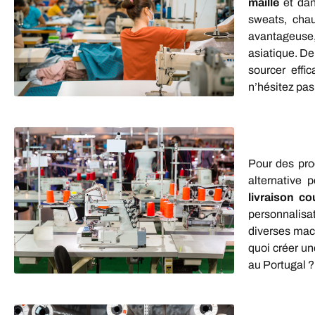
maille
et dan
sweats, chau
avantageuse,
asiatique. De
sourcer eff
n’hésitez pas
Pour des pro
alternative 
livraison co
personnalisat
diverses mach
quoi créer u
au Portugal ?