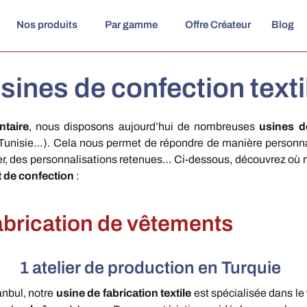
Nos produits
Par gamme
Offre Créateur
Blog
sines de confection texti
ntaire
, nous disposons aujourd’hui de nombreuses
usines d
, Tunisie…). Cela nous permet de répondre de manière personna
quer, des personnalisations retenues… Ci-dessous, découvrez o
t de confection
:
abrication de vêtements
1 atelier de production en Turquie
anbul, notre
usine de fabrication textile
est spécialisée dans le